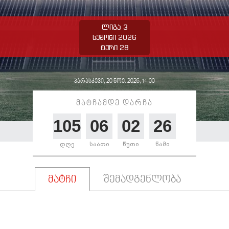
ლიგა 3
სეზონი 2026
ტური 28
პარასკევი, 20 ნოე. 2026, 14:00
მატჩამდე დარჩა
105
06
02
26
დღე
საათი
წუთი
წამი
მატჩი
შემადგენლობა