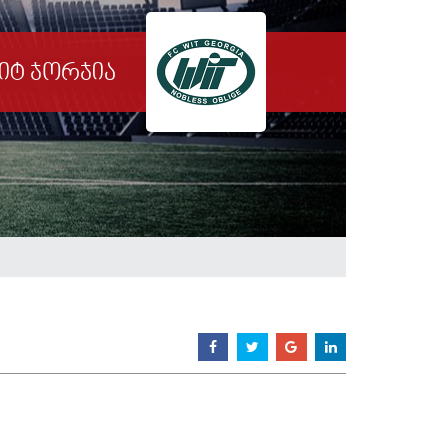
იტ ჯორჯია