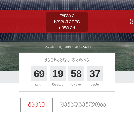
ლიგა 3
ვ
სეზონი 2026
ტური 24
პარასკევი, 16 ოქტ. 2026, 14:00
მატჩამდე დარჩა
69
19
58
37
დღე
საათი
წუთი
წამი
მატჩი
შემადგენლობა