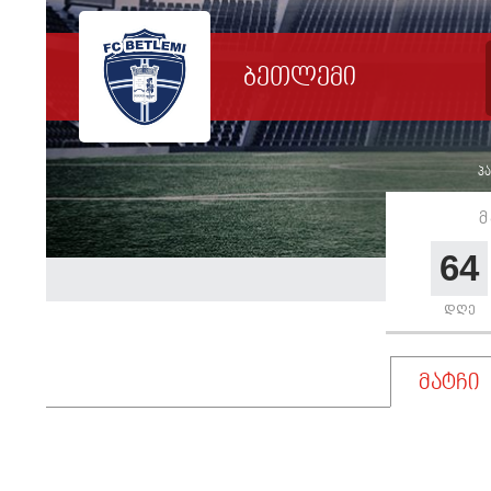
ბეთლემი
პა
მ
64
დღე
მატჩი