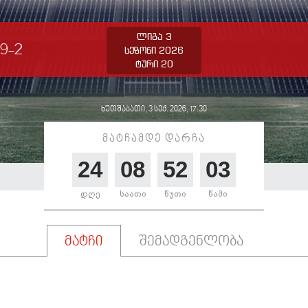
ლიგა 3
9-2
სეზონი 2026
ტური 20
ხუთშაბათი, 3 სექ. 2026, 17:30
მატჩამდე დარჩა
24
08
52
03
დღე
საათი
წუთი
წამი
მატჩი
შემადგენლობა