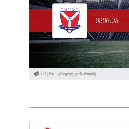
ივერია
ხაშური - გრიგოლ ჯომართიძე