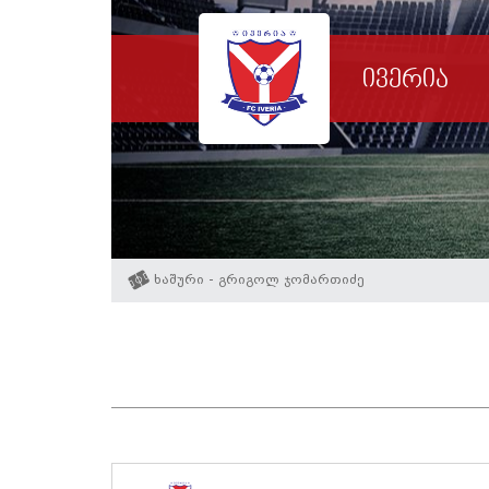
ივერია
ხაშური - გრიგოლ ჯომართიძე