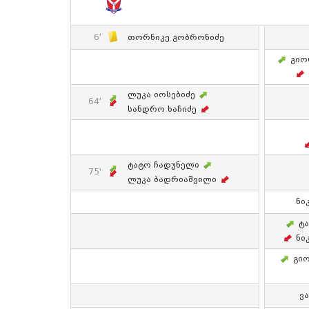
6'
Თორნიკე Გობრონიძე
Გიო
Ლუკა Იოსებიძე
64'
Სანდრო Ხაჩიძე
Ტატო Ჩადუნელი
75'
Ლუკა Ბადრიაშვილი
Ნი
Ტ
Ნი
Გი
Ვ