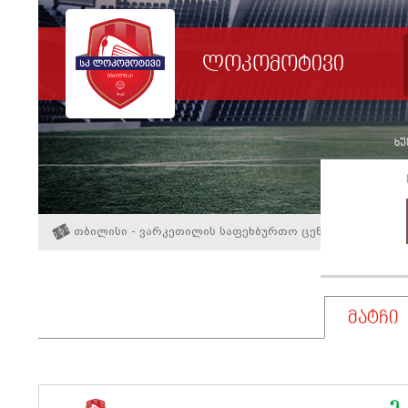
ლოკომოტივი
ხუ
თბილისი - ვარკეთილის საფეხბურთო ცენტრი
მატჩი