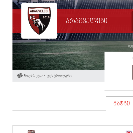
არაგველები
ოთ
საგარეჯო - ცენტრალური
მატჩი