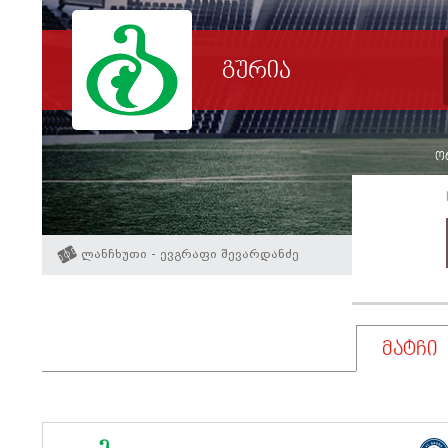
გურია
ორ
ლანჩხუთი - ევგრაფი შევარდანძე
მატჩი