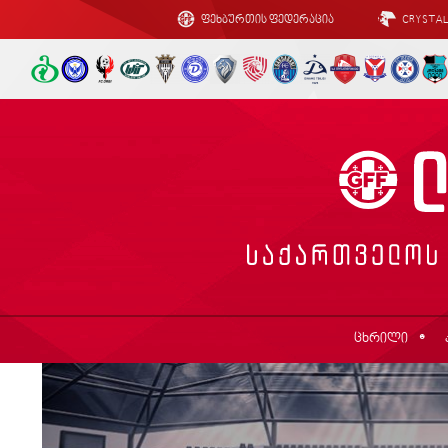
ფეხბურთის ფედერაცია
CRYSTA
ცხრილი