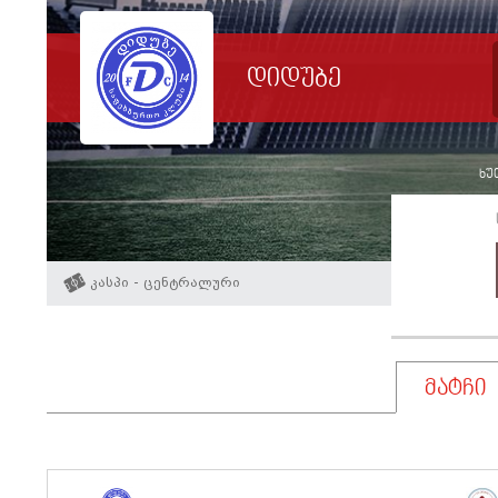
დიდუბე
ხუთ
კასპი - ცენტრალური
მატჩი