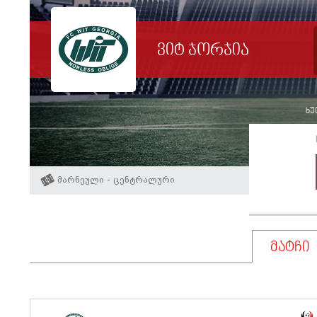
ვიტ ჯორჯია
ხუ
მარნეული - ცენტრალური
მატჩი