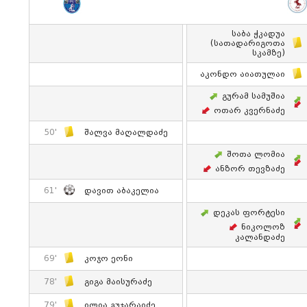
Საბა Ჭკადუა
(სათადარიგოთა
Სკამზე)
Აკონდო Აიათულაი
Გურამ Სამუშია
Ოთარ Კვერნაძე
50'
Შალვა Მაღალდაძე
Შოთა Ლომია
Ანზორ Თევზაძე
61'
Დავით Აბაკელია
Დეკას Ფორტესი
Ნიკოლოზ
Კალანდაძე
69'
Კოჯო Ეონი
78'
Გიგა Მაისურაძე
79'
Ილია Გუჯარაიძე