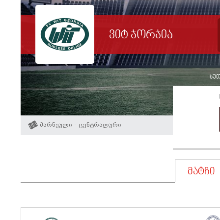
ვიტ ჯორჯია
ხუთ
მარნეული - ცენტრალური
მატჩი