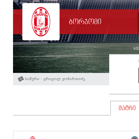
ბორჯომი
ხუთ
ხაშური - გრიგოლ ჯომართიძე
მატჩი