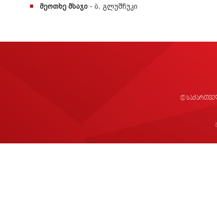
მეოთხე მსაჯი
- ბ. გლუშჩუკი
© საქართვე