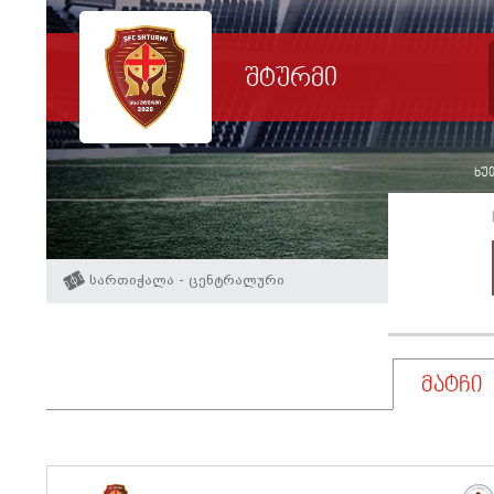
შტურმი
ხუთ
სართიჭალა - ცენტრალური
მატჩი