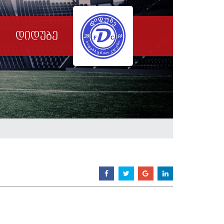
დიდუბე