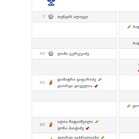
5'
Თენგიზ Ალიევი
Ბა
Ბა
60'
Ლაშა Ცერცვაძე
Დიმიტრი Ჯაფარიძე
66'
Გიორგი Გოგელია
Გი
Ილია Წიტაიშვილი
88'
Გოჩა Პაიჭაძე
Გიორგი Გაბრელიანი