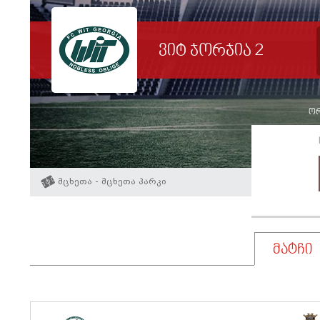
ვიტ ჯორჯია 2
ორ
მცხეთა - მცხეთა პარკი
მატჩი