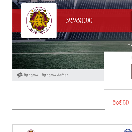
ალგეთი
ორ
მცხეთა - მცხეთა პარკი
მატჩი