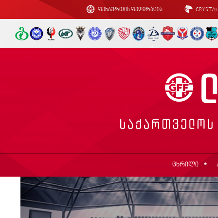
ფეხბურთის ფედერაცია
CRYSTA
ცხრილი