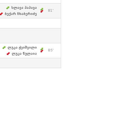
Სლავა Პაპავა
81'
Ბექარ Ჩხაბერიძე
Ლუკა Ჭეიშვილი
85'
Ლუკა Წულაია