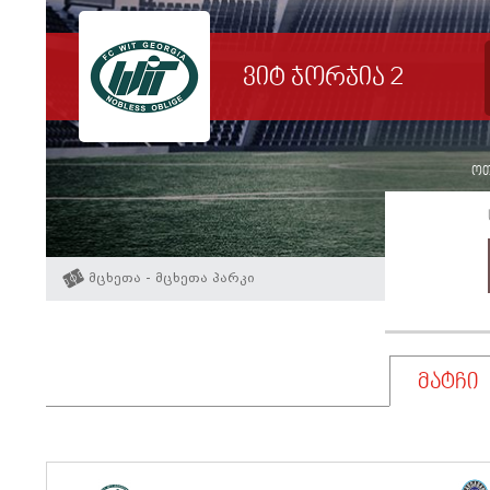
ვიტ ჯორჯია 2
ოთხ
მცხეთა - მცხეთა პარკი
მატჩი