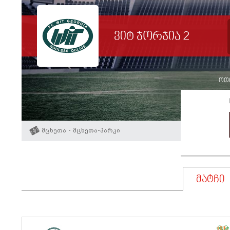
ვიტ ჯორჯია 2
ოთხშ
მცხეთა - მცხეთა-პარკი
მატჩი