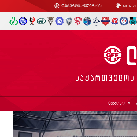
ფეხბურთის ფედერაცია
CRYSTA
ცხრილი