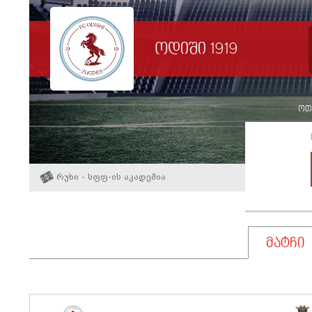
ოდიში 1919
ოთხ
რუხი - სფფ-ის აკადემია
მატჩი