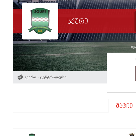
სქური
ორ
ჯვარი - ცენტრალური
მატჩი