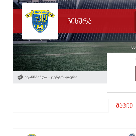
ჩიხურა
ხუ
ივანწმინდა - ცენტრალური
მატჩი