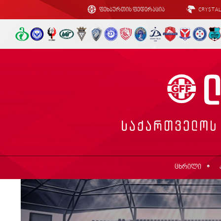
ფეხბურთის ფედერაცია
CRYSTA
ცხრილი