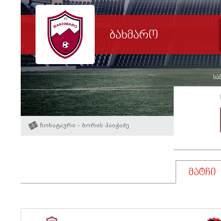
ბახმარო
სამ
ჩოხატაური - ბორის პაიჭაძე
მატჩი