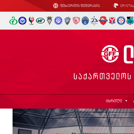
ფეხბურთის ფედერაცია
CRYSTA
ცხრილი