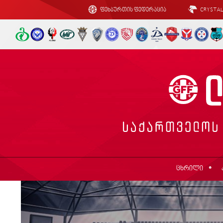
ფეხბურთის ფედერაცია
CRYSTA
ცხრილი