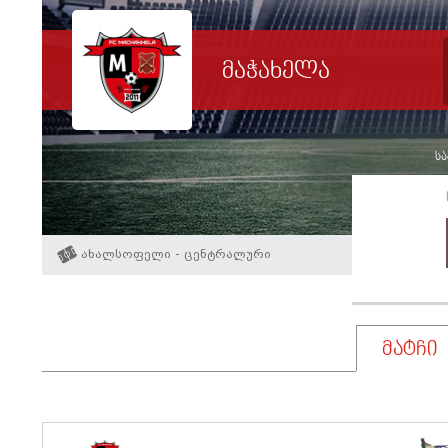
მაჭახელა
სა
ახალსოფელი - ცენტრალური
მატჩი