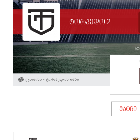
ტორპედო 2
ხუ
ქუთაისი - ტორპედოს ბაზა
მატჩი