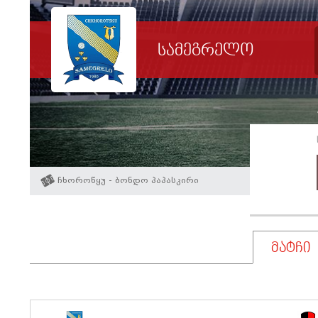
სამეგრელო
ჩხოროწყუ - ბონდო პაპასკირი
მატჩი