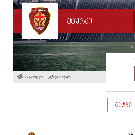
შტურმი
ხუ
საგარეჯო - ცენტრალური
მატჩი