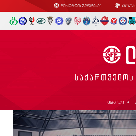
ფეხბურთის ფედერაცია
CRYSTA
ცხრილი