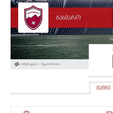
ბახმარო
ორ
ოზურგეთი - მეგობრობა
მატჩი