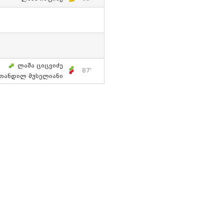
Ლაშა Ციცვიძე
87'
თანდილ Მუსელიანი