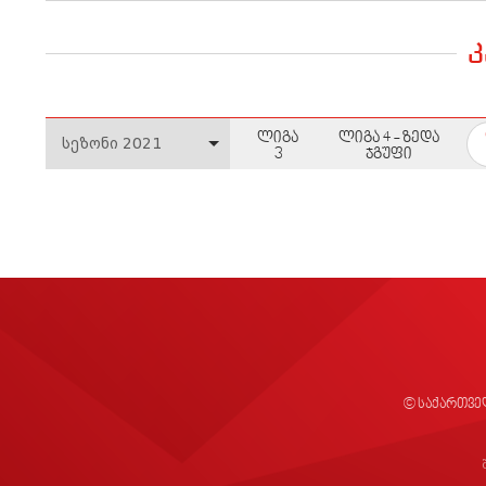
ლიგა
ლიგა 4 - ზედა
3
ჯგუფი
© საქართვე