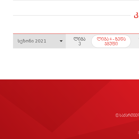
ლიგა
ლიგა 4 - ზედა
3
ჯგუფი
© საქართვე